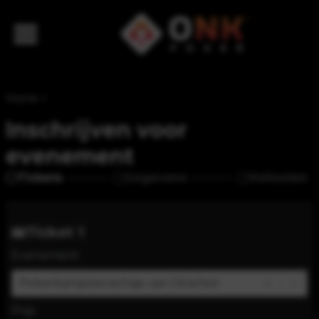
Home
>
Inschrijven voor
evenement
Tickets
Gegevens
Voltooien
Ticket
1
Evenement
Pokerkampioenschap van Oirschot
Prijs