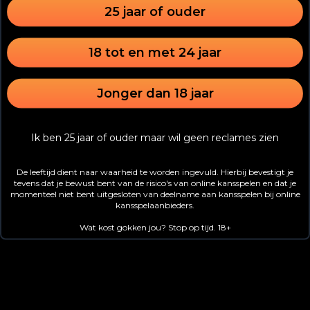
25 jaar of ouder
18 tot en met 24 jaar
Jonger dan 18 jaar
Ik ben 25 jaar of ouder maar wil geen reclames zien
De leeftijd dient naar waarheid te worden ingevuld. Hierbij bevestigt je
tevens dat je bewust bent van de risico's van online kansspelen en dat je
momenteel niet bent uitgesloten van deelname aan kansspelen bij online
kansspelaanbieders.
Wat kost gokken jou? Stop op tijd. 18+