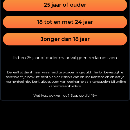
25 jaar of ouder
18 tot en met 24 jaar
Jonger dan 18 jaar
Ik ben 25 jaar of ouder maar wil geen reclames zien
De leeftijd dient naar waarheid te worden ingevuld. Hierbij bevestigt je
tevens dat je bewust bent van de risico's van online kansspelen en dat je
momenteel niet bent uitgesloten van deelname aan kansspelen bij online
kansspelaanbieders.
Wat kost gokken jou? Stop op tijd. 18+