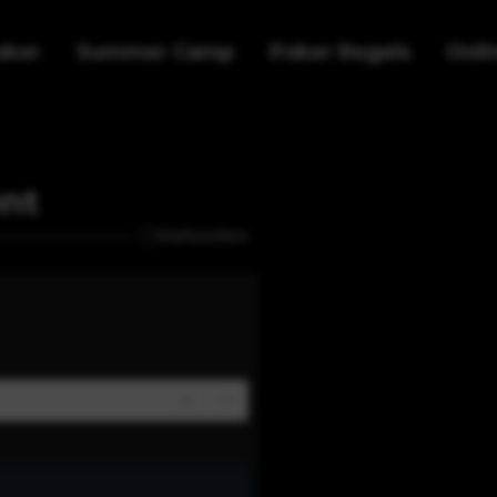
oker
Summer Camp
Poker Regels
Onli
ent
Voltooien