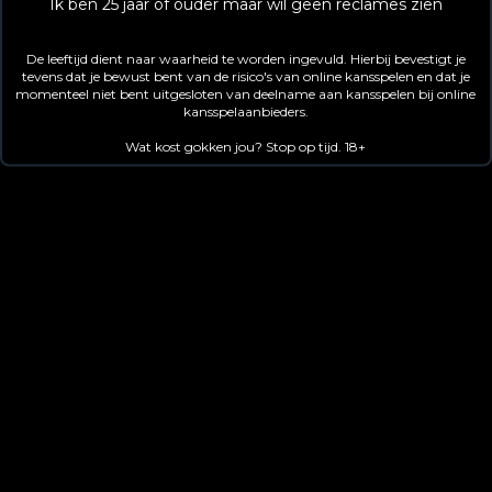
Ik ben 25 jaar of ouder maar wil geen reclames zien
De leeftijd dient naar waarheid te worden ingevuld. Hierbij bevestigt je
tevens dat je bewust bent van de risico's van online kansspelen en dat je
momenteel niet bent uitgesloten van deelname aan kansspelen bij online
kansspelaanbieders.
Wat kost gokken jou? Stop op tijd. 18+