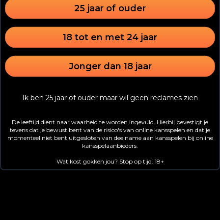
25 jaar of ouder
18 tot en met 24 jaar
Jonger dan 18 jaar
Ik ben 25 jaar of ouder maar wil geen reclames zien
De leeftijd dient naar waarheid te worden ingevuld. Hierbij bevestigt je
tevens dat je bewust bent van de risico's van online kansspelen en dat je
momenteel niet bent uitgesloten van deelname aan kansspelen bij online
kansspelaanbieders.
Wat kost gokken jou? Stop op tijd. 18+