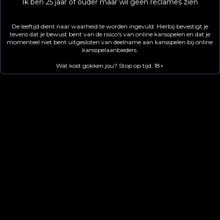
Ik ben 25 jaar of ouder maar wil geen reclames zien
De leeftijd dient naar waarheid te worden ingevuld. Hierbij bevestigt je
tevens dat je bewust bent van de risico's van online kansspelen en dat je
momenteel niet bent uitgesloten van deelname aan kansspelen bij online
kansspelaanbieders.
Wat kost gokken jou? Stop op tijd. 18+