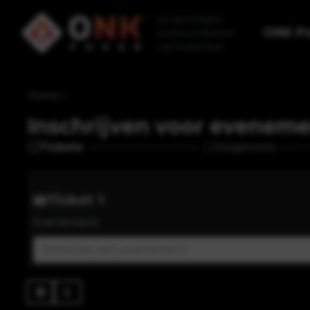
De gezelligste
ONK P
pokercompetitie
van Nederland
Home
>
Inschrijven voor evenem
Tickets
Gegevens
Ticket
1
Evenement
Selecteer een evenement