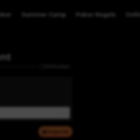
oker
Summer Camp
Poker Regels
Onli
ent
Voltooien
Volgende