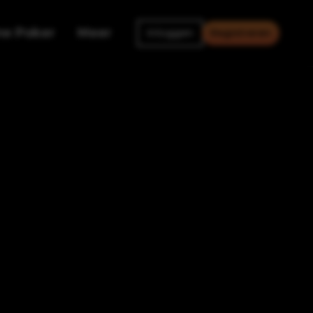
ne Poker
Meer
Inloggen
Registreren