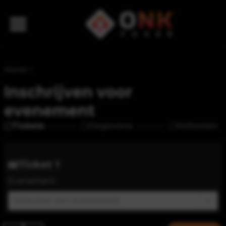
Home
>
Inschrijven voor
evenement
Tickets
Gegevens
Voltooien
Ticket
1
Evenement
Selecteer een evenement