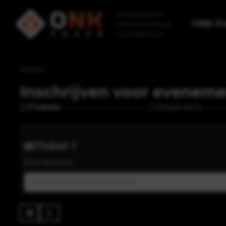
De gezelligste
ONK P
pokercompetitie
van Nederland
Home
>
Inschrijven voor evenem
Tickets
Gegevens
Ticket
1
Evenement
Selecteer een evenement