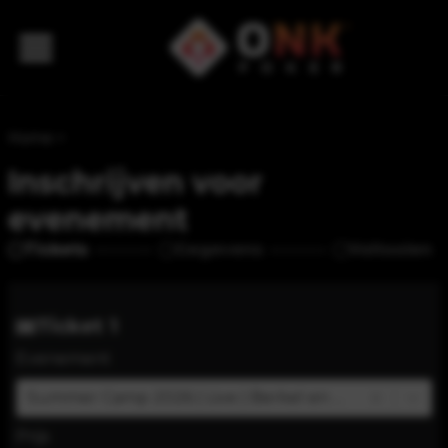
Home
>
Inschrijven voor
evenement
Tickets
Gegevens
Voltooien
Ticket
1
Evenement
Summer Camp 2026 | Live | Berkel en Rodenrijs
Prijs