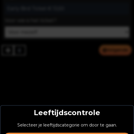
Voor wie is het ticket?
Volgende
Leeftijdscontrole
Selecteer je leeftijdscategorie om door te gaan.