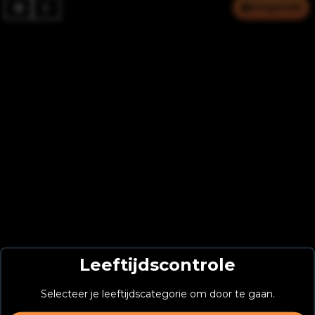
Volgende
Leeftijdscontrole
Selecteer je leeftijdscategorie om door te gaan.