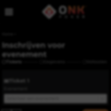
Home
>
Inschrijven voor
evenement
Tickets
Gegevens
Voltooien
Ticket
1
Evenement
Selecteer een evenement