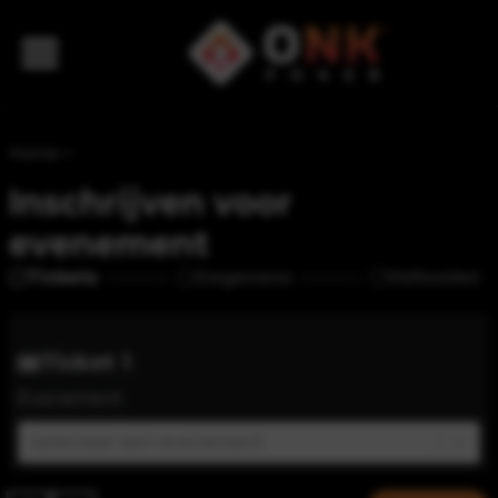
Home
>
Inschrijven voor
evenement
Tickets
Gegevens
Voltooien
Ticket
1
Evenement
Selecteer een evenement