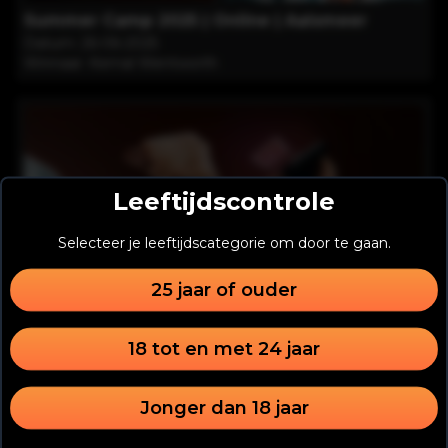
Summer Camp 2025 | Online | Aalsmeer
Datum:
26-06-2025
Winnaar:
Kemal Wentworth
Leeftijdscontrole
Selecteer je leeftijdscategorie om door te gaan.
25 jaar of ouder
Online Pokerkampioenschap van Aalsmeer
Datum:
06-04-2025
18 tot en met 24 jaar
Winnaar:
Peter van Dijk
Jonger dan 18 jaar