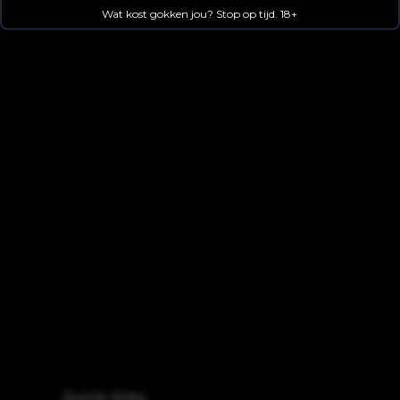
Wat kost gokken jou? Stop op tijd. 18+
Quick links