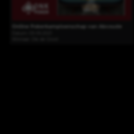
Online Pokerkampioenschap van Abcoude
Datum:
03-05-2021
Winnaar:
Ole de Groot