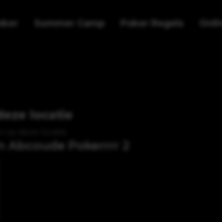
oker
Summer Camp
Poker Regels
Onli
ze locatie
op deze locatie.
in
Abcoude Pokerrrr 2