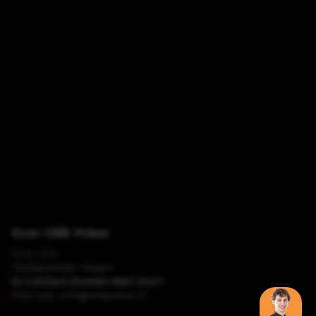
Over ONK Poker
Over Ons
Veelgestelde Vragen
In Contact Komen Met Ons?
Mail naar: info@onkpoker.nl