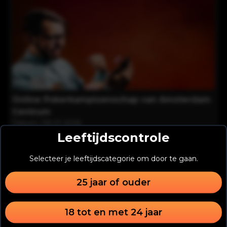
Online Pokerkampioenschap van Amsterdam
Centrum
Datum:
09-01-2026
Winnaar:
Ron Hofman
Leeftijdscontrole
Selecteer je leeftijdscategorie om door te gaan.
25 jaar of ouder
18 tot en met 24 jaar