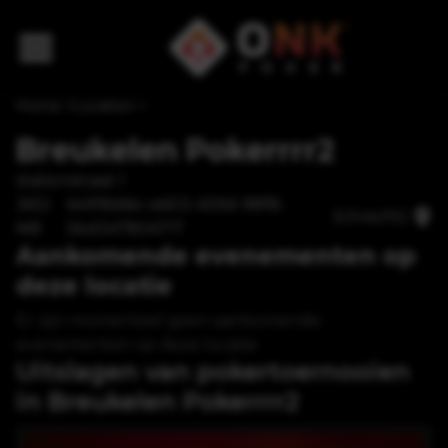
Home
>
Location
>
Breukelen Pokerrrr2
stationstraat 1
3612
6499b66c-e603-459d-98f8-
(
Utrecht
)
NB
5bd347804717
Aankomende evenementen op
deze locatie
Er zijn momenteel geen aankomende
evenementen op deze locatie.
Uitslagen van pokertoernooien
in
Breukelen Pokerrrr2