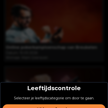
Online pokerkampioenschap van Breukelen
Datum:
15-03-2026
Winnaar:
Marti Griensven
Leeftijdscontrole
Selecteer je leeftijdscategorie om door te gaan.