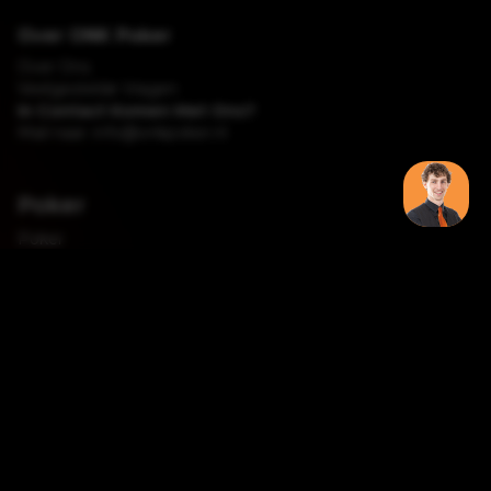
Over ONK Poker
Over Ons
Veelgestelde Vragen
In Contact Komen Met Ons?
Mail naar: info@onkpoker.nl
Poker
Poker
Online Poker
Poker Regels
Poker Hands
Texas Holdem
Registreren
Online & live events
Zo
9
Aug
Summer Camp 2026 | Online | Hengelo
ONLINE