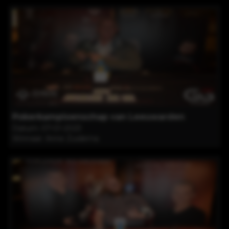
Pokerkampioenschap van Leeuwarden
Datum:
07-01-2023
Winnaar:
Anne Zuidema