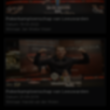
Pokerkampioenschap van Leeuwarden
Datum:
19-03-2022
Winnaar:
Jan Wiebe Visser
Pokerkampioenschap van Leeuwarden
Datum:
21-09-2019
Winnaar:
Harold van der Molen