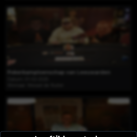
Pokerkampioenschap van Leeuwarden
Datum:
01-02-2025
Winnaar:
Wessel de Ruiter