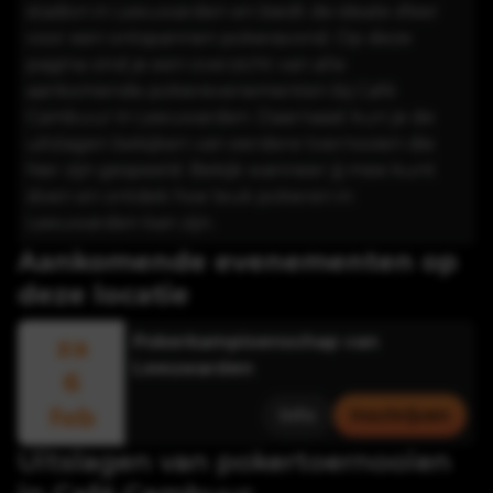
stadion in Leeuwarden en biedt de ideale sfeer
voor een ontspannen pokeravond. Op deze
pagina vind je een overzicht van alle
aankomende pokerevenementen bij Café
Cambuur in Leeuwarden. Daarnaast kun je de
uitslagen bekijken van eerdere toernooien die
hier zijn gespeeld. Bekijk wanneer jij mee kunt
doen en ontdek hoe leuk pokeren in
Leeuwarden kan zijn.
Aankomende evenementen op
deze locatie
za
Pokerkampioenschap van
Leeuwarden
6
feb
Info
Inschrijven
Uitslagen van pokertoernooien