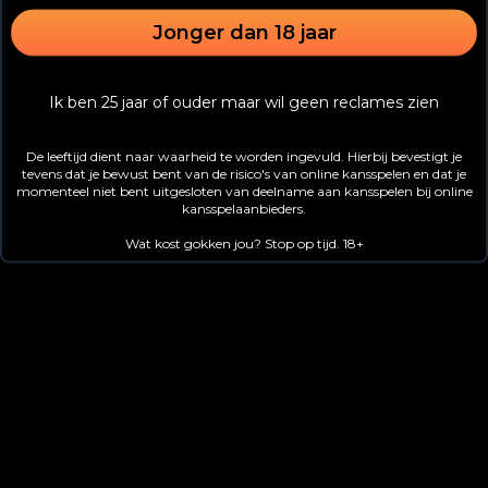
Jonger dan 18 jaar
Ik ben 25 jaar of ouder maar wil geen reclames zien
De leeftijd dient naar waarheid te worden ingevuld. Hierbij bevestigt je
tevens dat je bewust bent van de risico's van online kansspelen en dat je
momenteel niet bent uitgesloten van deelname aan kansspelen bij online
kansspelaanbieders.
Wat kost gokken jou? Stop op tijd. 18+