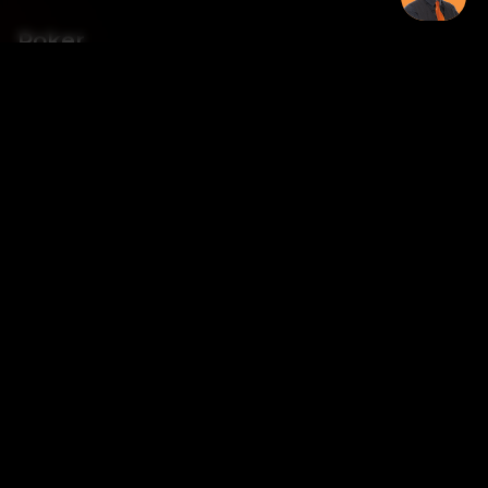
Poker
Poker
Online Poker
Poker Regels
Poker Hands
Texas Holdem
Registreren
Online & live events
Do
6
Aug
Summer Camp 2026 | Online | Jirnsum
ONLINE
Vr
7
Aug
Summer Camp 2026 | Online | Zwolle
ONLINE
Vr
7
Aug
Summer Camp 2026 | Live | Lonneker
LIVE
Za
8
Aug