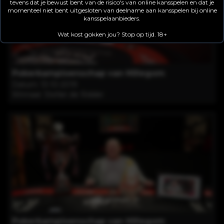
tevens dat je bewust bent van de risico's van online kansspelen en dat je
momenteel niet bent uitgesloten van deelname aan kansspelen bij online
kansspelaanbieders.
Wat kost gokken jou? Stop op tijd. 18+
Pokerkampioenschap van Hillegom
Datum:
13-10-2019
Winnaar:
Stefan de Ridder
Pokerkampioenschap van Hillegom