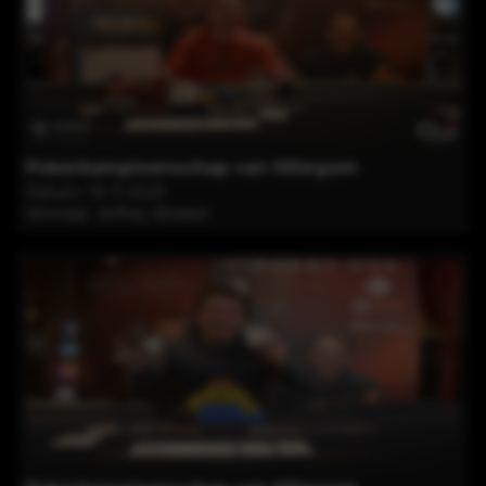
Pokerkampioenschap van Hillegom
Datum:
19-11-2023
Winnaar:
Jeffrey Blokker