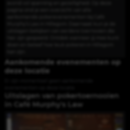
avond vol spanning en gezelligheid. Op deze
pagina vind je een overzicht van alle
aankomende pokerevenementen bij Café
Murphy’s Law in Hillegom. Daarnaast kun je de
uitslagen bekijken van eerdere toernooien die
hier zijn gespeeld. Ontdek wanneer jij mee kunt
doen en beleef hoe leuk pokeren in Hillegom
kan zijn.
Aankomende evenementen op
deze locatie
Er zijn momenteel geen aankomende
evenementen op deze locatie.
Uitslagen van pokertoernooien
in
Café Murphy's Law