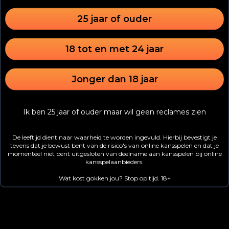
25 jaar of ouder
18 tot en met 24 jaar
Online Pokerkampioenschap van Reuver
Datum:
30-04-2020
Winnaar:
Dennis Heeroma
Jonger dan 18 jaar
Ik ben 25 jaar of ouder maar wil geen reclames zien
De leeftijd dient naar waarheid te worden ingevuld. Hierbij bevestigt je
tevens dat je bewust bent van de risico's van online kansspelen en dat je
momenteel niet bent uitgesloten van deelname aan kansspelen bij online
kansspelaanbieders.
Wat kost gokken jou? Stop op tijd. 18+