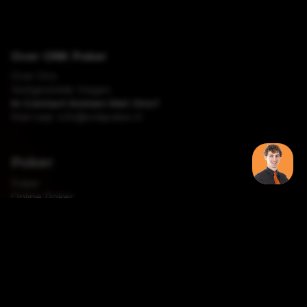
Over ONK Poker
Over Ons
Veelgestelde Vragen
In Contact Komen Met Ons?
Mail naar: info@onkpoker.nl
Poker
Poker
Online Poker
Poker Regels
Poker Hands
Texas Holdem
Registreren
Online & live events