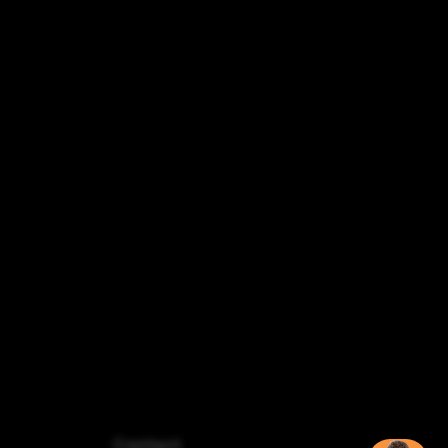
Contact