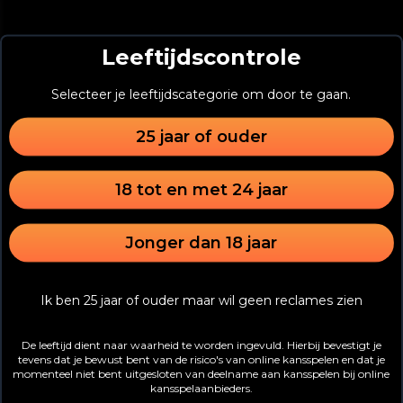
Leeftijdscontrole
Selecteer je leeftijdscategorie om door te gaan.
25 jaar of ouder
18 tot en met 24 jaar
Jonger dan 18 jaar
Ik ben 25 jaar of ouder maar wil geen reclames zien
De leeftijd dient naar waarheid te worden ingevuld. Hierbij bevestigt je
tevens dat je bewust bent van de risico's van online kansspelen en dat je
momenteel niet bent uitgesloten van deelname aan kansspelen bij online
kansspelaanbieders.