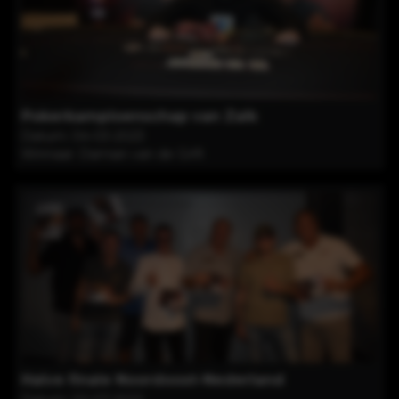
Pokerkampioenschap van Zalk
Datum:
04-03-2023
Winnaar:
Damian van de Grift
Halve finale Noordoost-Nederland