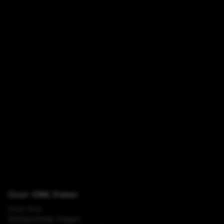
Over ONK Poker
Over Ons
Veelgestelde Vragen