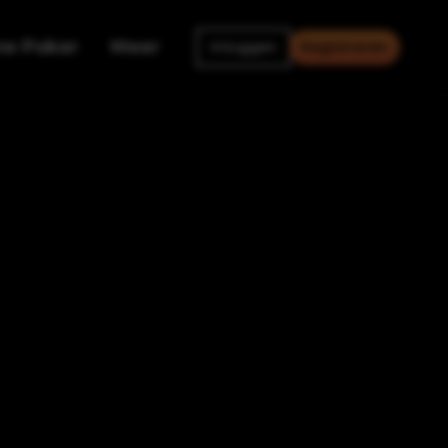
ne Poker
Meer
Inloggen
Registreren