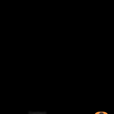
Contact