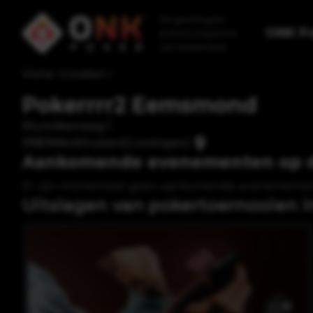
De gezelligste
ONK P
pokercompetitie
van Nederland
Home
>
Location
>
Pokerrrr2 Eemsmond
Munnikenweg 1
9981NN
Uithuizen
(
Groningen
)
Aankomende evenementen op de
Er zijn momenteel geen aankomende evenementen 
Uitslagen van pokertoernooien 