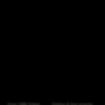
Over ONK Poker
Online & live events