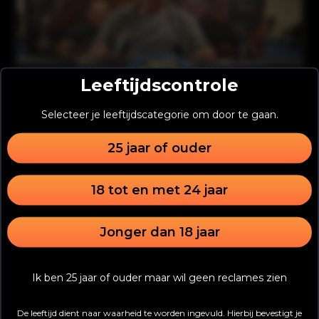
Leeftijdscontrole
Pokerkampioenschap van De Bult
Selecteer je leeftijdscategorie om door te gaan.
Datum:
10-11-2024
Winnaar:
Wesley Faber
25 jaar of ouder
18 tot en met 24 jaar
Jonger dan 18 jaar
Ik ben 25 jaar of ouder maar wil geen reclames zien
De leeftijd dient naar waarheid te worden ingevuld. Hierbij bevestigt je