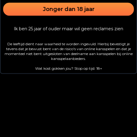
Jonger dan 18 jaar
Ik ben 25 jaar of ouder maar wil geen reclames zien
De leeftijd dient naar waarheid te worden ingevuld. Hierbij bevestigt je
tevens dat je bewust bent van de risico's van online kansspelen en dat je
momenteel niet bent uitgesloten van deelname aan kansspelen bij online
kansspelaanbieders.
Wat kost gokken jou? Stop op tijd. 18+