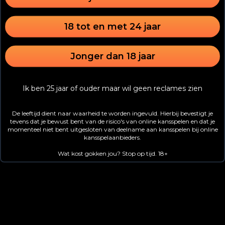
Online Pokerkampioenschap van Hillegom
Datum:
13-05-2025
18 tot en met 24 jaar
Winnaar:
Peter Moelee
Jonger dan 18 jaar
Ik ben 25 jaar of ouder maar wil geen reclames zien
De leeftijd dient naar waarheid te worden ingevuld. Hierbij bevestigt je
tevens dat je bewust bent van de risico's van online kansspelen en dat je
momenteel niet bent uitgesloten van deelname aan kansspelen bij online
kansspelaanbieders.
Wat kost gokken jou? Stop op tijd. 18+