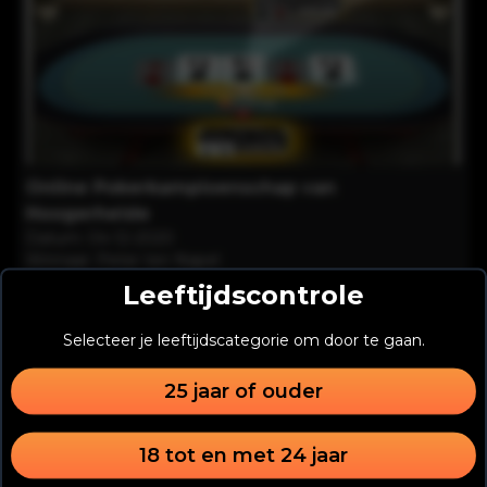
Online Pokerkampioenschap van
Hoogerheide
Datum:
04-12-2020
Winnaar:
Peter ten Napel
Leeftijdscontrole
Selecteer je leeftijdscategorie om door te gaan.
25 jaar of ouder
18 tot en met 24 jaar