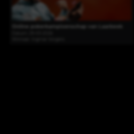
Online pokerkampioenschap van Laarbeek
Datum:
29-03-2026
Winnaar:
Ingmar Vorgers