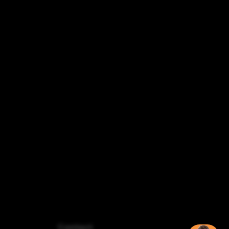
Contact