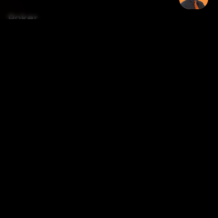
Poker
Poker
Online Poker
Poker Regels
Poker Hands
Texas Holdem
Registreren
Online & live events
Vr
7
Aug
Summer Camp 2026 | Online | Zwolle
ONLINE
Vr
7
Aug
Summer Camp 2026 | Live | Lonneker
LIVE
Za
8
Aug
Summer Camp 2026 | Online | Willemstad
ONLINE
Za
8
Aug