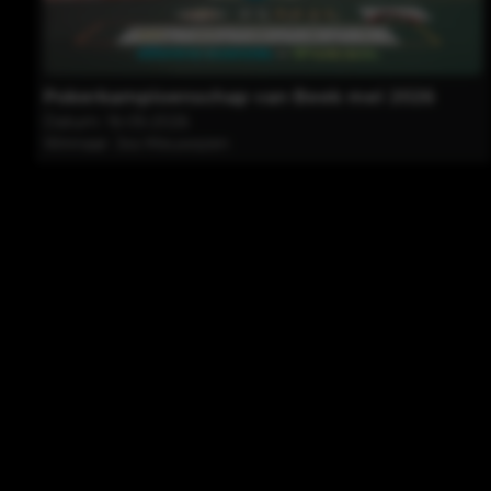
Pokerkampioenschap van Beek mei 2026
Datum:
16-05-2026
Winnaar:
Jos Meuwszen