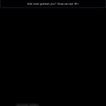
Wat kost gokken jou? Stop op tijd. 18+
Quick links