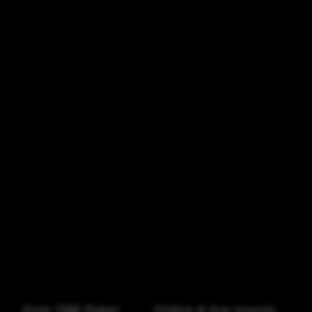
Over ONK Poker
Online & live events