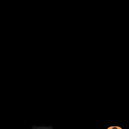
Contact