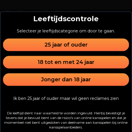
in
Optisport De Engh
Leeftijdscontrole
Selecteer je leeftijdscategorie om door te gaan.
25 jaar of ouder
18 tot en met 24 jaar
Jonger dan 18 jaar
Ik ben 25 jaar of ouder maar wil geen reclames zien
De leeftijd dient naar waarheid te worden ingevuld. Hierbij bevestigt je
tevens dat je bewust bent van de risico's van online kansspelen en dat je
momenteel niet bent uitgesloten van deelname aan kansspelen bij online
kansspelaanbieders.