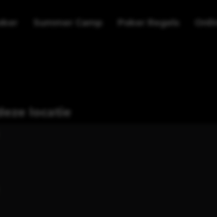
oker
Summer Camp
Poker Regels
Onli
ze locatie