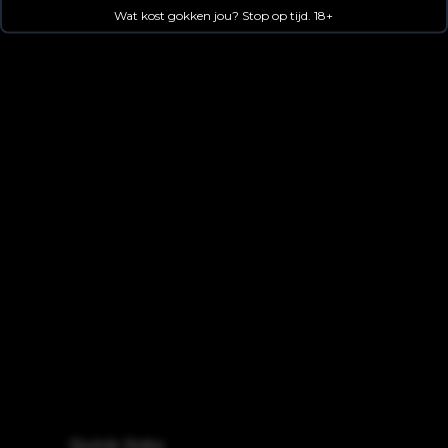
Wat kost gokken jou? Stop op tijd. 18+
Quick links