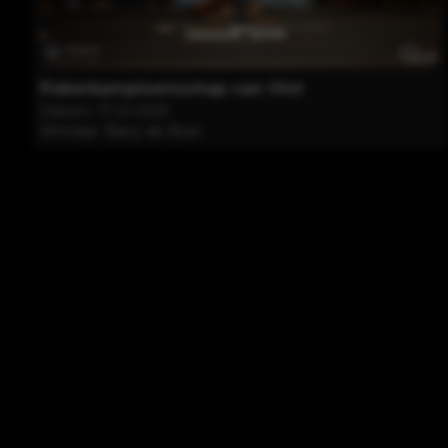
Pokerkampioenschap van Olst
Datum:
17-12-2023
Winnaar:
Barry de Boer