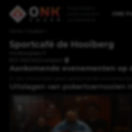
De gezelligste
ONK P
pokercompetitie
van Nederland
Home
>
Location
>
Sportcafé de Hooiberg
Hooiberglaan 9
8121 RA
Olst
(
Overijssel
)
Aankomende evenementen op de
Er zijn momenteel geen aankomende evenementen 
Uitslagen van pokertoernooien 