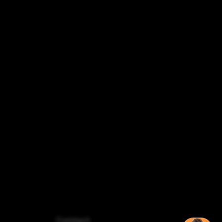
Contact