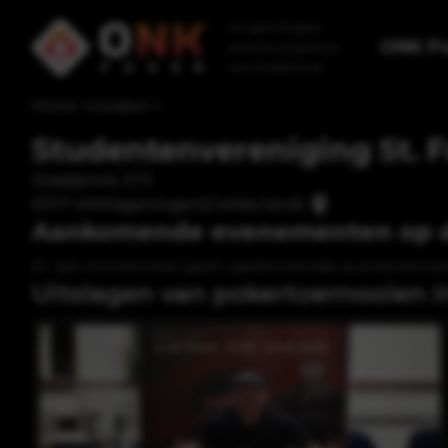
De gezelligste
ONK P
pokercompetitie
van Nederland
Home
>
Location
>
Studentenvereniging St. F
Stadsbrink 373
6707 AA
Wageningen
(
Gelderland
)
Aankomende evenementen op de
Er zijn momenteel geen aankomende evenementen 
Uitslagen van pokertoernooien 