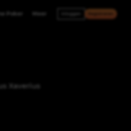
ne Poker
Meer
Inloggen
Registreren
us Xaverius