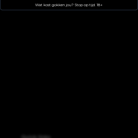
Wat kost gokken jou? Stop op tijd. 18+
Quick links