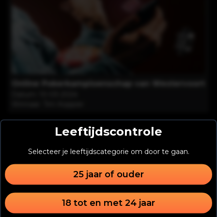
Online Pokerkampioenschap van Westervoort
Datum:
10-03-2024
Winnaar:
Tim Koppier
Leeftijdscontrole
Selecteer je leeftijdscategorie om door te gaan.
25 jaar of ouder
18 tot en met 24 jaar