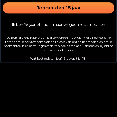
Jonger dan 18 jaar
Ik ben 25 jaar of ouder maar wil geen reclames zien
De leeftijd dient naar waarheid te worden ingevuld. Hierbij bevestigt je
tevens dat je bewust bent van de risico's van online kansspelen en dat je
momenteel niet bent uitgesloten van deelname aan kansspelen bij online
kansspelaanbieders.
Wat kost gokken jou? Stop op tijd. 18+