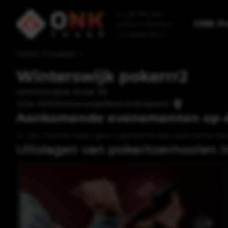
De gezelligste
ONK P
pokercompetitie
van Nederland
Home
>
Location
>
Winterswijk pokerrr2
winterswijkse straat 69
1234 WW
Winterswijk
(
Noord-Brabant
)
Aankomende evenementen op de
Er zijn momenteel geen aankomende evenementen 
Uitslagen van pokertoernooien 