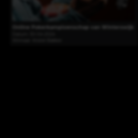
Online Pokerkampioenschap van Winterswijk
Datum:
30-04-2024
Winnaar:
Kristel Bakker