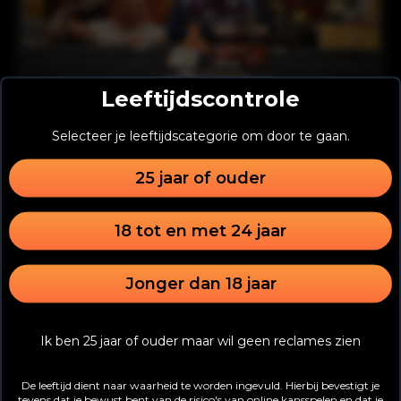
Leeftijdscontrole
Pokerkampioenschap van Berkel en Rodenrijs
februari '26
Selecteer je leeftijdscategorie om door te gaan.
Datum:
19-02-2026
Winnaar:
Thomas Overdevest
25 jaar of ouder
18 tot en met 24 jaar
Jonger dan 18 jaar
Ik ben 25 jaar of ouder maar wil geen reclames zien
Pokerkampioenschap van Berkel en Rodenrijs
De leeftijd dient naar waarheid te worden ingevuld. Hierbij bevestigt je
tevens dat je bewust bent van de risico's van online kansspelen en dat je