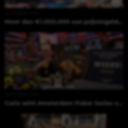
30-07-2024 11:00
Meer dan €1.000.000 aan prijzengeld tijdens APS 2024!
24-07-2024 07:57
Carlo wint Amsterdam Poker Series voor €89.045,-!