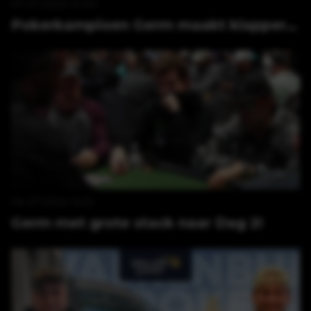
07-07-2024 01:00
Pokerkampioen Germ maakt klapper in Leeuwarden!
04-07-2024 14:22
Germ met grote stack naar Dag 2!