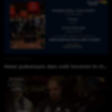
10-12-2023 23:13
Meer pokeraars dan ooit tevoren in Holland Casino!