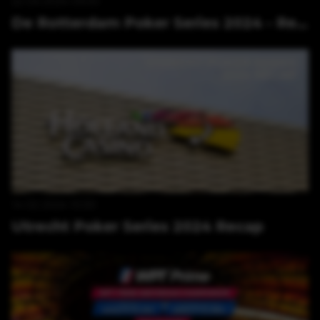
22-04-2024 09:30
De Rotterdam Poker Series 2024 - Recap
14-02-2024 10:30
Utrecht Poker Series 2024 Recap