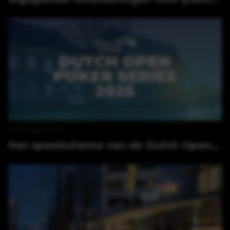
21-10-2024 16:00
Het speelschema van de Dutch Open Poker Series 2025 is bekend!