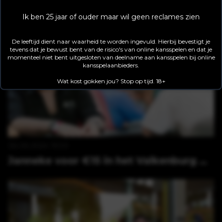
21-06-2024 14:30
Ik ben 25 jaar of ouder maar wil geen reclames zien
Bijna €40,000 voor de winnaar!
De leeftijd dient naar waarheid te worden ingevuld. Hierbij bevestigt je
tevens dat je bewust bent van de risico's van online kansspelen en dat je
momenteel niet bent uitgesloten van deelname aan kansspelen bij online
kansspelaanbieders.
Wat kost gokken jou? Stop op tijd. 18+
06-06-2024 19:00
Janneke voor €15 in het Valkenburg Main Event!