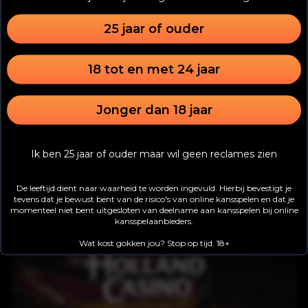
25 jaar of ouder
18 tot en met 24 jaar
Jonger dan 18 jaar
Ik ben 25 jaar of ouder maar wil geen reclames zien
21-09-2023 14:23
Holland Casino lanceert satellites voor MCOP pakketten!!
De leeftijd dient naar waarheid te worden ingevuld. Hierbij bevestigt je
tevens dat je bewust bent van de risico's van online kansspelen en dat je
momenteel niet bent uitgesloten van deelname aan kansspelen bij online
kansspelaanbieders.
Wat kost gokken jou? Stop op tijd. 18+