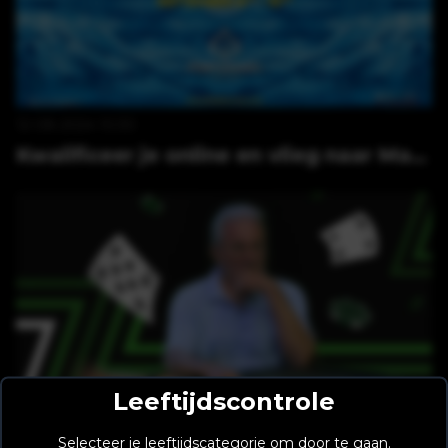
12-08-2024 10:30
Kwalificeer je online en vlieg naar Malta!
Leeftijdscontrole
23-01-2024 14:30
Hans vliegt de wereld over dankzij Unibet satellites!
Selecteer je leeftijdscategorie om door te gaan.