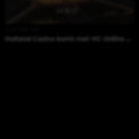
21-03-2022 12:55
Holland Casino komt met HC Online Poker Series en WSOPC Venlo Satellites!