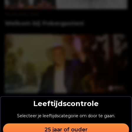
19-09-2022 12:00
Welkom bij Pokergasten!
17-05-2022 10:55
Leeftijdscontrole
The Godfather of poker, Doyle Brunson krijgt eindelijk een film over zijn leven.
Selecteer je leeftijdscategorie om door te gaan.
25 jaar of ouder