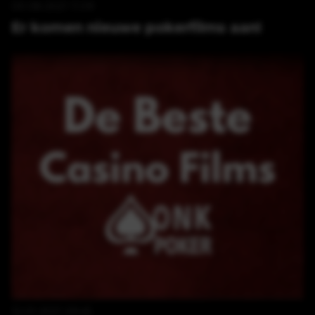
03-08-2021 11:09
Er komen nieuwe pokerfilms aan!
12-01-2021 09:45