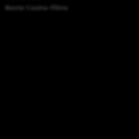
Beste Casino Films