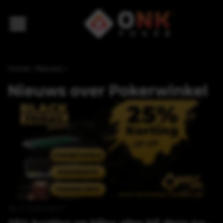
Home
>
Nieuws
>
Nieuws over
Pokerwinkel
18-11-2025 08:37