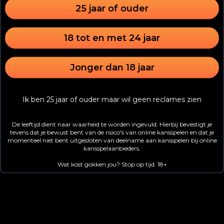
25 jaar of ouder
18 tot en met 24 jaar
Jonger dan 18 jaar
Ik ben 25 jaar of ouder maar wil geen reclames zien
De leeftijd dient naar waarheid te worden ingevuld. Hierbij bevestigt je
tevens dat je bewust bent van de risico's van online kansspelen en dat je
momenteel niet bent uitgesloten van deelname aan kansspelen bij online
kansspelaanbieders.
Wat kost gokken jou? Stop op tijd. 18+