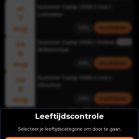
vr
Summer Camp 2026 | Live |
Lonneker
7
aug
Info
Inschrijven
za
Summer Camp 2026 | Online |
ONLINE
Willemstad
8
aug
Info
Inschrijven
za
Summer Camp 2026 | Live |
Oirschot
8
aug
Info
Inschrijven
Leeftijdscontrole
Selecteer je leeftijdscategorie om door te gaan.