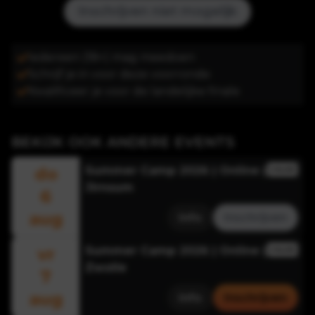
Inschrijven niet mogelijk
Iedereen (18+) mag meedoen
Schrijf je in voor deze voorronde
Kwalificeer je voor de landelijke finale
BEKIJK OOK ANDERE EVENTS
do
Summer Camp 2026 | Online |
ONLINE
Jirnsum
6
aug
Info
Inschrijven
vr
Summer Camp 2026 | Online |
ONLINE
Zwolle
7
aug
Info
Inschrijven