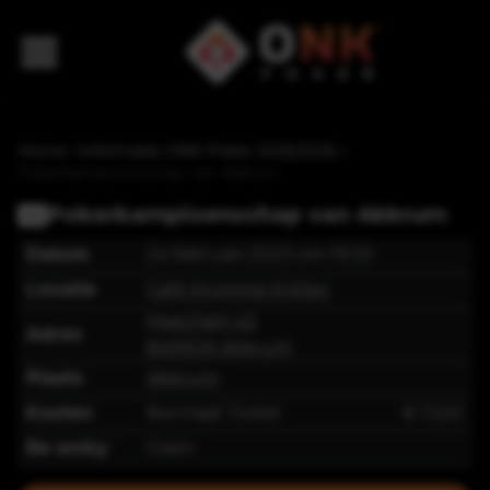
Home
>
Informatie ONK Poker 2025/2026
>
Pokerkampioenschap van Akkrum
Pokerkampioenschap van Akkrum
Live
Datum
24 februari 2023 om 19:30
Locatie
Café Kromme Knilles
Heechein
42
Adres
8491EM
Akkrum
Plaats
Akkrum
Kosten
Normaal Ticket
€
13,50
Re-entry
Geen