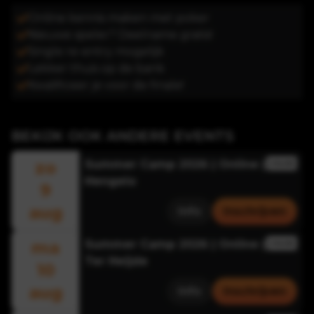
Online kennis maken met poker
Nieuwe speler? Deelname gratis!
Single re-entry mogelijk
Lekker thuis op de bank
Kwalificeer je voor de finale!
BEKIJK OOK ANDERE EVENTS
zo
Summer Camp 2026 | Online |
ONLINE
Hengelo
9
aug
Info
Inschrijven
ma
Summer Camp 2026 | Online |
ONLINE
Ter Heijde
10
aug
Info
Inschrijven