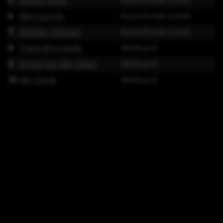
5
Stefan Beld
Kwartfinale ticket
6
Bart Schrik
Kwartfinale ticket
7
Remko Telman
Kwartfinale ticket
8
Frans Bronswijk
Wildcard
9
Sylvia van der Meer
Wildcard
10
Rik Oonk
Wildcard