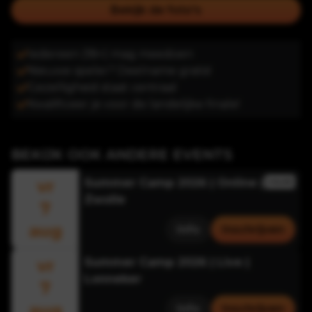
Bekijk de foto's
Iedereen (18+) mag meedoen
Nieuwe speler? Deelname gratis!
Gezelligheid staat centraal
Kwalificeer je voor de landelijke finale!
BEKIJK OOK ANDERE EVENTS
vr
Summer Camp 2026 | Online |
ONLINE
Zwolle
7
aug
Info
Inschrijven
vr
Summer Camp 2026 | Live |
Lonneker
7
aug
Info
Inschrijven