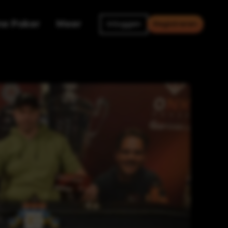
ne Poker
Meer
Inloggen
Registreren