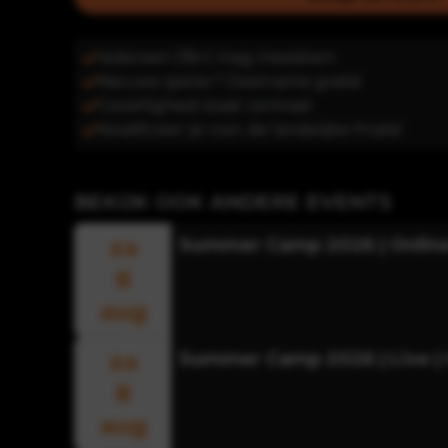
Iedereen (18+) mag meedoen
Nieuwe speler? Deelname gratis!
Gezelligheid staat centraal
Kwalificeer je voor de landelijke finale!
BEKIJK OOK ANDERE EVENTS
za
Summer Camp 2026 | Online
8
aug
za
Summer Camp 2026 | Live | 
8
aug