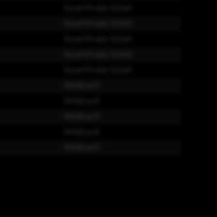
Kwartfinale ticket
Kwartfinale ticket
Kwartfinale ticket
Kwartfinale ticket
Kwartfinale ticket
Wildcard
Wildcard
Wildcard
Wildcard
Wildcard