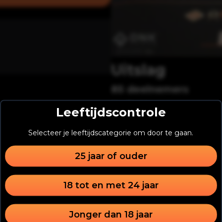
Uitslag
85
deelnemers
#
Speler
Leeftijdscontrole
1
Jeffrey Kamphues
 | Willemstad
ONLINE
Selecteer je leeftijdscategorie om door te gaan.
2
Luke Lange
3
Martin van Gijzen
Info
Inschrijven
25 jaar of ouder
4
Daimyo Krijgsman
Oirschot
5
Rory ‘T Hart
18 tot en met 24 jaar
6
Joost Veenendaal
Info
Inschrijven
Jonger dan 18 jaar
7
Huig van Duijvenvoord