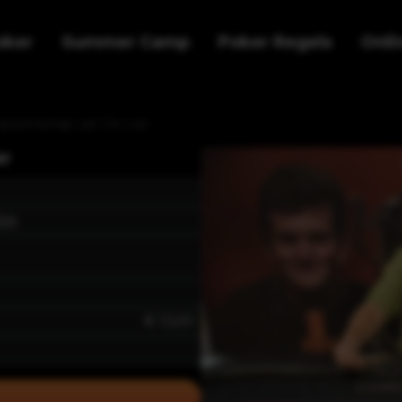
oker
Summer Camp
Poker Regels
Onli
pioenschap van De Lier
er
loo
€
13,50