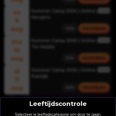
zo
Summer Camp 2026 | Online |
ONLINE
Hengelo
9
aug
Info
Inschrijven
ma
Summer Camp 2026 | Online |
ONLINE
Ter Heijde
10
aug
Info
Inschrijven
di
Summer Camp 2026 | Online |
ONLINE
Katwijk
11
aug
Info
Inschrijven
Leeftijdscontrole
Selecteer je leeftijdscategorie om door te gaan.