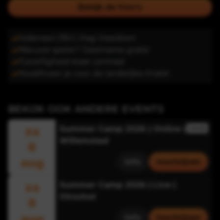
Bekijk de foto's
Iedereen (18+) mag meedoen
Nieuwe speler? Deelname gratis!
Gezelligheid staat centraal
Kwalificeer je voor de landelijke finale!
BEKIJK OOK ANDERE EVENTS
za
Summer Camp 2026 | Online |
ONLINE
Willemstad
8
aug
Info
Inschrijven
za
Summer Camp 2026 | Live |
Oirschot
8
aug
Info
Inschrijven