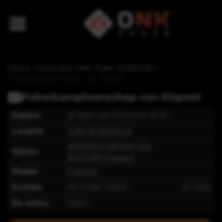
Home
>
Informatie ONK Poker 2025/2026
>
Pokerkampioenschap van Elspeet
Pokerkampioenschap van Elspeet
Live
Datum
21 februari 2024 om 19:30
Locatie
Café de Blokhut
Apeldoornseweg
21a
Adres
8075 BM
Elspeet
Plaats
Elspeet
Kosten
Normaal Ticket
€
13,50
Re-entry
Geen