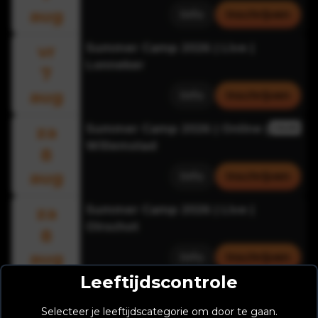
aug
Info
Inschrijven
vr
Summer Camp 2026 | Live |
Lonneker
7
aug
Info
Inschrijven
za
Summer Camp 2026 | Online |
ONLINE
Willemstad
8
aug
Info
Inschrijven
za
Summer Camp 2026 | Live |
Oirschot
8
aug
Info
Inschrijven
Leeftijdscontrole
Selecteer je leeftijdscategorie om door te gaan.