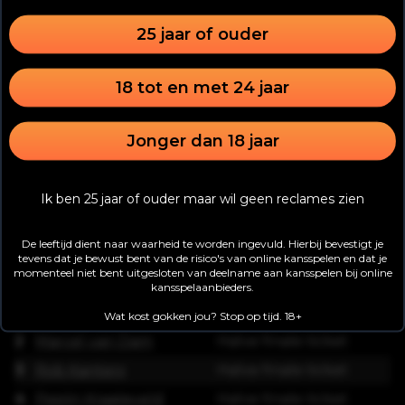
25 jaar of ouder
18 tot en met 24 jaar
Jonger dan 18 jaar
Ik ben 25 jaar of ouder maar wil geen reclames zien
Uitslag
De leeftijd dient naar waarheid te worden ingevuld. Hierbij bevestigt je
57
deelnemers
tevens dat je bewust bent van de risico's van online kansspelen en dat je
momenteel niet bent uitgesloten van deelname aan kansspelen bij online
#
Speler
Prijs
kansspelaanbieders.
1
Michel Hoekstra
Finale ticket
Wat kost gokken jou? Stop op tijd. 18+
2
Marcel van Dam
Halve finale ticket
3
Rob Kanters
Halve finale ticket
4
Pepijn Kraaijeveld
Halve finale ticket