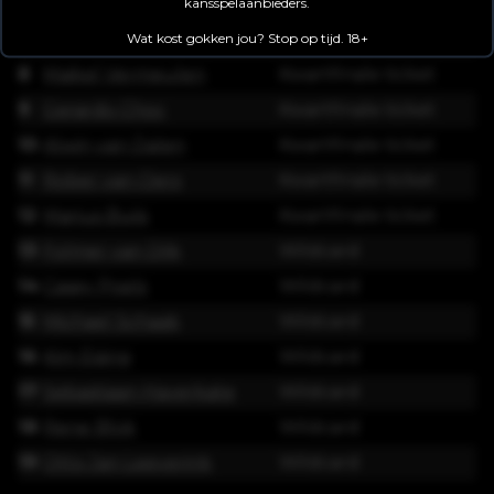
6
Ilsam Hursepuny
Kwartfinale ticket
kansspelaanbieders.
7
Ron Hofman
Kwartfinale ticket
Wat kost gokken jou? Stop op tijd. 18+
8
Maikel Vermeulen
Kwartfinale ticket
9
Gerardo Choc
Kwartfinale ticket
10
Alwin van Dalen
Kwartfinale ticket
11
Rober van Oers
Kwartfinale ticket
12
Marius Buijs
Kwartfinale ticket
13
Folmer van Dijk
Wildcard
14
Casey Poels
Wildcard
15
Michael Schaak
Wildcard
16
Kim Eising
Wildcard
17
Sebastiaan Haverkate
Wildcard
18
Rene Blok
Wildcard
19
Otto Jan Leeverink
Wildcard