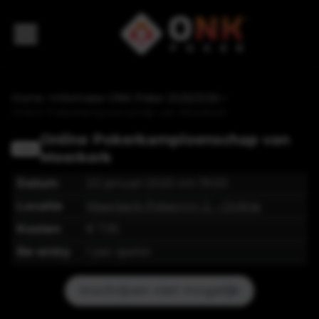
Home
>
Informatie ONK Poker 2025/2026
>
Online Pokerkampioenschap van Meerkerk
Online Pokerkampioenschap van
Online
Meerkerk
Datum
20 januari 2025 om 19:00
Locatie
Meerkerk Pokerrrrr 2.
- Online
Kosten
€
7,95
Re-entry
1
per speler
Inschrijven niet mogelijk