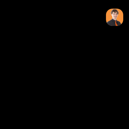
Over ONK Poker
Over Ons
Veelgestelde Vragen
In Contact Komen Met Ons?
Mail naar: info@onkpoker.nl