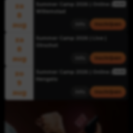
za
Summer Camp 2026 | Online |
ONLINE
Willemstad
8
aug
Info
Inschrijven
za
Summer Camp 2026 | Live |
Oirschot
8
aug
Info
Inschrijven
zo
Summer Camp 2026 | Online |
ONLINE
Hengelo
9
aug
Info
Inschrijven