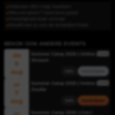
Iedereen (18+) mag meedoen
Nieuwe speler? Deelname gratis!
Gezelligheid staat centraal
Kwalificeer je voor de landelijke finale!
BEKIJK OOK ANDERE EVENTS
do
Summer Camp 2026 | Online |
ONLINE
Jirnsum
6
aug
Info
Inschrijven
vr
Summer Camp 2026 | Online |
ONLINE
Zwolle
7
aug
Info
Inschrijven
vr
Summer Camp 2026 | Live |