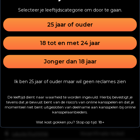
Selecteer je leeftijdscategorie om door te gaan.
25 jaar of ouder
18 tot en met 24 jaar
Uitslag
Jonger dan 18 jaar
142
deelnemers
#
Speler
Prijs
Ik ben 25 jaar of ouder maar wil geen reclames zien
1
Lisanne Moelee - Evers
Finale ticket
2
Manuel Mailleur
Halve finale ticket
De leeftijd dient naar waarheid te worden ingevuld. Hierbij bevestigt je
tevens dat je bewust bent van de risico's van online kansspelen en dat je
3
Gert Dogger
Halve finale ticket
momenteel niet bent uitgesloten van deelname aan kansspelen bij online
kansspelaanbieders.
4
Johan Huisman
Halve finale ticket
Wat kost gokken jou? Stop op tijd. 18+
5
Ilsam Hursepuny
Kwartfinale ticket
6
Laura Humme
Kwartfinale ticket