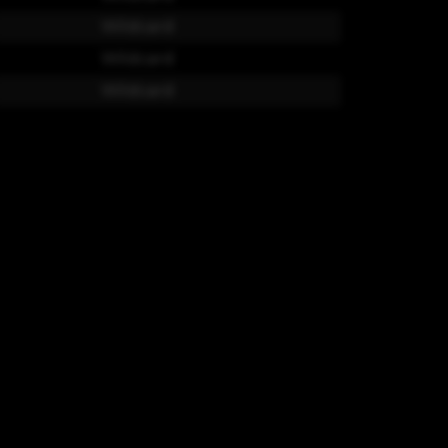
Wildcard
Wildcard
Wildcard