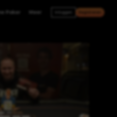
ne Poker
Meer
Inloggen
Registreren