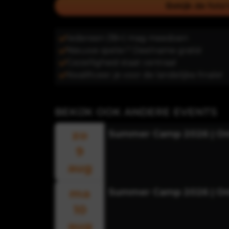
Bekijk de foto'
Iedereen (18+) mag meedoen
Nieuwe speler? Deelname gratis!
Gezelligheid staat centraal
Kwalificeer je voor de landelijke finale!
BEKIJK OOK ANDERE EVENTS
zo
Summer Camp 2026 | Onl
9
aug
ma
Summer Camp 2026 | Onli
10
aug