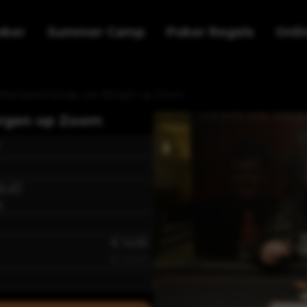
oker
Summer Camp
Poker Regels
Onli
rkampioenschap van Bergen op Zoom
rgen op Zoom
5-47
m
€
14,95
€
13,50