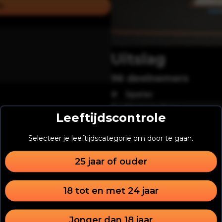
s
Uitslag
96
deelnemers
#
Speler
1
Dominic Rens
Leeftijdscontrole
2
maikel boon
ine | Hengelo
ONLINE
Selecteer je leeftijdscategorie om door te gaan.
3
Stephen De Waal
4
guy van ginderen
25 jaar of ouder
Info
Inschrijven
5
Adrian Palade
ne | Ter Heijde
ONLINE
6
Sander Swuste
18 tot en met 24 jaar
7
Huub Sleijpen
Info
Inschrijven
Jonger dan 18 jaar
8
Ad Musters